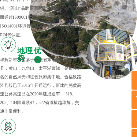
钙。“郭山”品牌系国家注册商标，公司已全
面通过IS09001质量管理体系认证，
ISO14001环境管理体系认证,SGS深度认证及
ROHS认证。
地理优
势
华辉新材料坐落于安徽省东南部宣城市泾
县，黄山、九华山、太平湖萦绕，是很多著
名的自然风光和红色旅游集中地。合福铁路
泾县段已于2015年开通运行，新建的芜黄高
速公路高速已在2020年建成通车， 318、
205、104国道紧邻，322省道横越华辉，交
通非常便利。