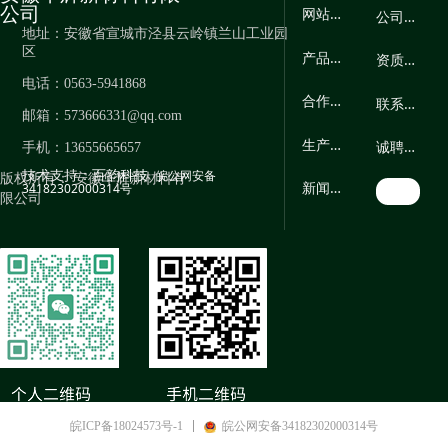
公司
网
站首页
公
司简介
地址：
安徽省宣城市泾县云岭镇兰山工业园
区
产
品中心
资
质荣誉
电话：
0563-5941868
合
作案例
联
系我们
邮箱：
573666331@qq.com
生
产工艺
诚
聘英才
手机：
13655665657
皖公网安备
技术支持：
百韵科技
版权所有：
安徽华辉新材料有
新
闻资讯
34182302000314号
限公司
皖ICP备18024573号-1
皖公网安备34182302000314号