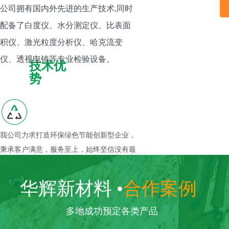
公司拥有国内外先进的生产技术,同时
配备了白度仪、水分测定仪、比表面
积仪、激光粒度分析仪、哈克流变
仪、透视电镜等专业检验设备。
技术优
势
我公司力求打造环保绿色节能创新型企业，
秉承客户满意，服务至上，始终坚信没有最
好,只有更好的理念.“华辉人”至今已成立20
余年，我们将持之以恒发挥近二十余年来的
华辉新材料
•
合作案例
的创业创新精神, 努力逐步打造国内外先进
人文优
的非金属新材料生产创新型企业。
多地成功预定各类产品
势