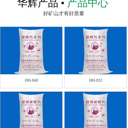
华辉产品 •
产品中心
好矿山才有好质量
HH-840
HH-832